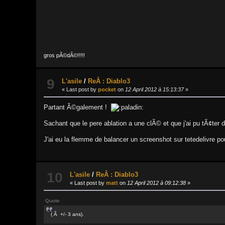
gros pÃ©dÃ©!!!!!
9
L'asile
/
ReÂ : Diablo3
« Last post by
pocket
on
12 April 2012 à 15:13:37
»
Partant Ã©galement !
Sachant que le pere ablation a une clÃ© et que j'ai pu tÃ¢ter 
J'ai eu la flemme de balancer un screenshot sur tetedelivre pou
10
L'asile
/
ReÂ : Diablo3
« Last post by
matt
on
12 April 2012 à 09:12:38
»
Quote
( Ã +/- 3 ans).