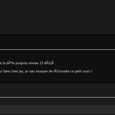
de la bÃªte jusqu'au niveau 13 dÃ©jÃ .
r faire chier jey, je vais essayer de rÃ©soudre ce petit souci !