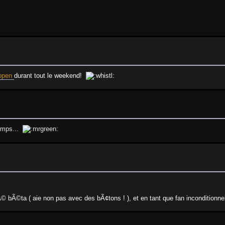
open
durant tout le weekend!
temps...
© bÃ©ta ( aie non pas avec des bÃ¢tons ! ), et en tant que fan inconditionnel j