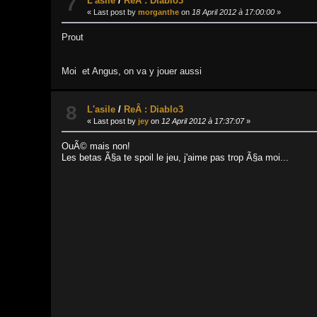
7
L'asile
/
ReÂ : Diablo3
« Last post by
morganthe
on
18 April 2012 à 17:00:00
»
Prout
Moi et Angus, on va y jouer aussi
8
L'asile
/
ReÂ : Diablo3
« Last post by
jey
on
12 April 2012 à 17:37:07
»
OuÃ© mais non!
Les betas Ã§a te spoil le jeu, j'aime pas trop Ã§a moi...