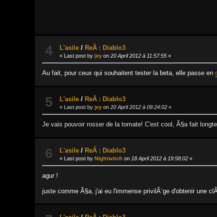
4
L'asile
/
ReÂ : Diablo3
« Last post by
jey
on
20 April 2012 à 11:57:55
»
Au fait, pour ceux qui souhaitent tester la beta, elle passe en
5
L'asile
/
ReÂ : Diablo3
« Last post by
jey
on
20 April 2012 à 09:24:02
»
Je vais pouvoir rosser de la tomate! C'est cool, Ã§a fait long
6
L'asile
/
ReÂ : Diablo3
« Last post by
Nightwitch
on
18 April 2012 à 19:58:02
»
agur !
juste comme Ã§a, j'ai eu l'immense privilÃ¨ge d'obtenir une clÃ