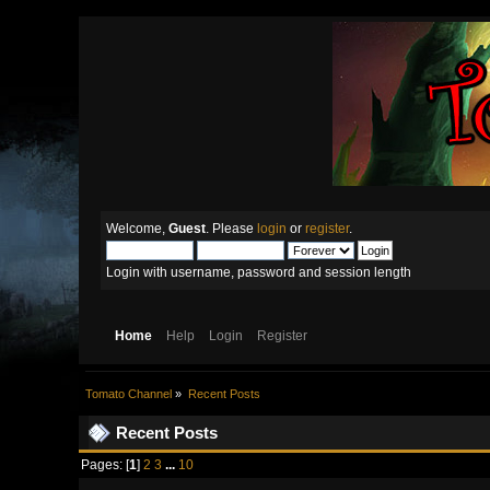
Welcome,
Guest
. Please
login
or
register
.
Login with username, password and session length
Home
Help
Login
Register
Tomato Channel
»
Recent Posts
Recent Posts
Pages: [
1
]
2
3
...
10