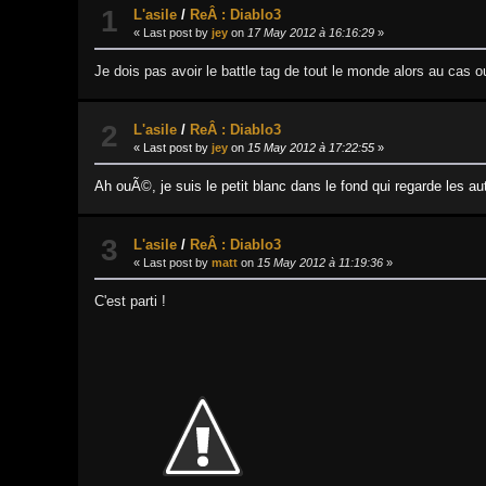
1
L'asile
/
ReÂ : Diablo3
« Last post by
jey
on
17 May 2012 à 16:16:29
»
Je dois pas avoir le battle tag de tout le monde alors au cas
2
L'asile
/
ReÂ : Diablo3
« Last post by
jey
on
15 May 2012 à 17:22:55
»
Ah ouÃ©, je suis le petit blanc dans le fond qui regarde les 
3
L'asile
/
ReÂ : Diablo3
« Last post by
matt
on
15 May 2012 à 11:19:36
»
C'est parti !