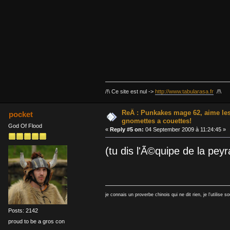
/!\ Ce site est nul ->
http://www.tabularasa.fr
/!\
ReÂ : Punkakes mage 62, aime le
pocket
gnomettes a couettes!
God Of Flood
«
Reply #5 on:
04 September 2009 à 11:24:45 »
(tu dis l'Ã©quipe de la peyr
je connais un proverbe chinois qui ne dit rien, je l'utilise s
Posts: 2142
proud to be a gros con