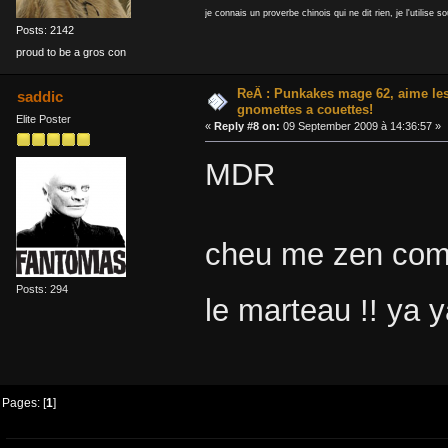
je connais un proverbe chinois qui ne dit rien, je l'utilise s
Posts: 2142
proud to be a gros con
ReÂ : Punkakes mage 62, aime le
saddic
gnomettes a couettes!
Elite Poster
«
Reply #8 on:
09 September 2009 à 14:36:57 »
MDR
cheu me zen com
Posts: 294
le marteau !! ya
Pages: [
1
]