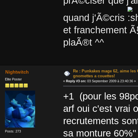
prÃ©ciser que j'a
quand j'Ã©cris
et franchement Ã§
plaÃ®t ^^
Re : Punkakes mage 62, aime les 
Nightwitch
gnomettes a couettes!
Elite Poster
«
Reply #3 on:
03 September 2009 à 23:40:36 »
+1 (pour les 98p
arf oui c'est vrai 
recrutements sont
sa monture 60%"
Posts: 273