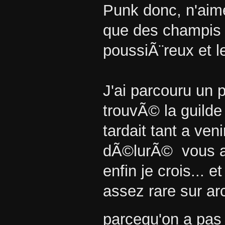
Punk donc, n'aime
que des champis
poussiÃ¨reux et 
J'ai parcouru un p
trouvÃ© la guilde
tardait tant a ve
dÃ©lurÃ© vous ave
enfin je crois... e
assez rare sur ar
parcequ'on a pas