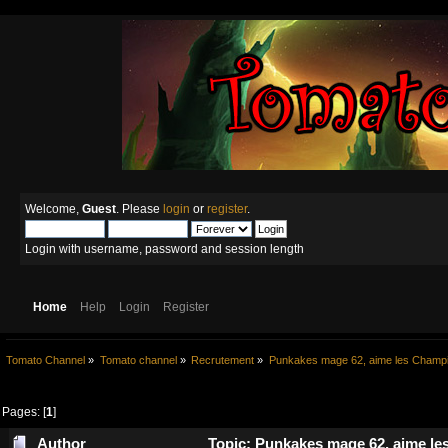
Welcome,
Guest
. Please
login
or
register
.
Login with username, password and session length
Home
Help
Login
Register
Tomato Channel
»
Tomato channel
»
Recrutement
»
Punkakes mage 62, aime les Champis
Pages: [
1
]
Author
Topic: Punkakes mage 62, aime les