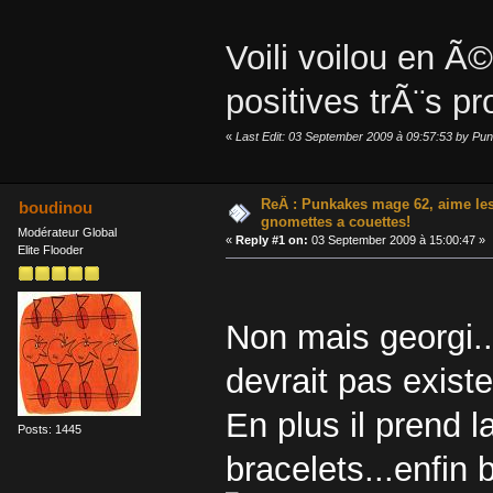
Voili voilou en Ã
positives trÃ¨s p
«
Last Edit: 03 September 2009 à 09:57:53 by Pu
ReÂ : Punkakes mage 62, aime le
boudinou
gnomettes a couettes!
Modérateur Global
«
Reply #1 on:
03 September 2009 à 15:00:47 »
Elite Flooder
Non mais georgi
devrait pas exister
En plus il prend l
Posts: 1445
bracelets...enfin b