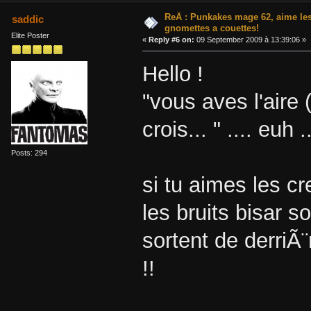
ReÂ : Punkakes mage 62, aime le
saddic
gnomettes a couettes!
Elite Poster
«
Reply #6 on:
09 September 2009 à 13:39:06 »
Hello !
"vous aves l'aire 
crois... " .... euh ..
Posts: 294
si tu aimes les c
les bruits bisar 
sortent de derriÃ¨
!!