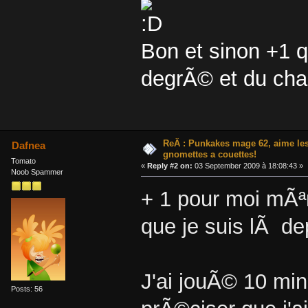
Bon et sinon +1 
degrÃ© et du cha
ReÂ : Punkakes mage 62, aime le
Dafnea
gnomettes a couettes!
Tomato
«
Reply #2 on:
03 September 2009 à 18:08:43 »
Noob Spammer
+ 1 pour moi mÃª
que je suis lÃ de
J'ai jouÃ© 10 min
Posts: 56