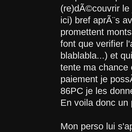
(re)dÃ©couvrir le
ici) bref aprÃ¨s a
promettent monts 
font que verifier 
blablabla...) et q
tente ma chance 
paiement je poss
86PC je les donn
En voila donc un 
Mon perso lui s'