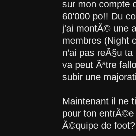
sur mon compte q
60'000 po!! Du co
j'ai montÃ© une 
membres (Night e
n'ai pas reÃ§u ta
va peut Ãªtre fallo
subir une majorat
Maintenant il ne t
pour ton entrÃ©e 
Ã©quipe de foot