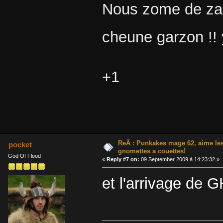
Nous zome de zad
cheune garzon !!
+1
ReÂ : Punkakes mage 62, aime le
pocket
gnomettes a couettes!
God Of Flood
«
Reply #7 on:
09 September 2009 à 14:23:32 »
et l'arrivage de 