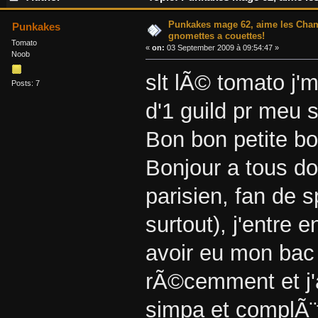
Punkakes mage 62, aime les Cham
Punkakes
gnomettes a couettes!
Tomato
«
on:
03 September 2009 à 09:54:47 »
Noob
slt lÃ© tomato j'
Posts: 7
d'1 guild pr meu s
Bon bon petite b
Bonjour a tous do
parisien, fan de s
surtout), j'entre
avoir eu mon bac c
rÃ©cemment et j'
simpa et complÃ