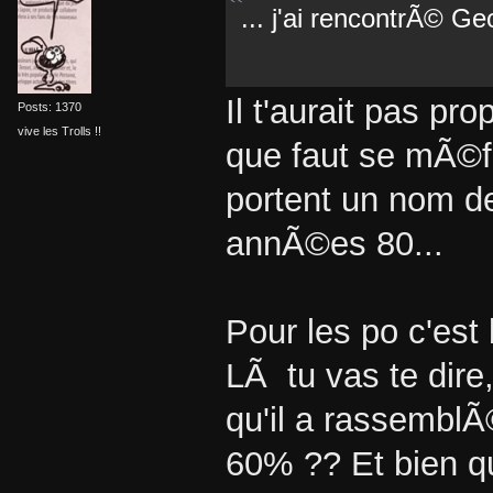
... j'ai rencontrÃ© Ge
Il t'aurait pas p
Posts: 1370
vive les Trolls !!
que faut se mÃ©f
portent un nom de
annÃ©es 80...
Pour les po c'est 
LÃ tu vas te dire,
qu'il a rassemblÃ
60% ?? Et bien qu