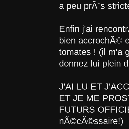
a peu prÃ¨s strict
Enfin j'ai rencont
bien accrochÃ© et 
tomates ! (il m'a
donnez lui plein d
J'AI LU ET J'A
ET JE ME PRO
FUTURS OFFICIE
nÃ©cÃ©ssaire!)