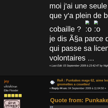
moi j'ai une seul
que y'a plein de b
cobaille ?
je dis Ã§a parce 
qui passe sa lic
volontaires ...
«
Last Edit: 03 September 2009 à 23:42:47 by Nig
ReÂ : Punkakes mage 62, aime le
jey
gnomettes a couettes!
vÃ©tÃ©ran
«
Reply #4 on:
04 September 2009 à 11:04:50 »
Elite Flooder
Quote from: Punkake