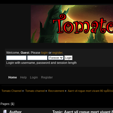
Welcome,
Guest
. Please
login
or
register
.
Login with username, password and session length
Home
Help
Login
Register
Tomato Channel
»
Tomato channel
»
Recrutement
»
Aarrt vil rogue mort vivant 80 spÃ©cia
Pages: [
1
]
Author
Topic: Aarrt vil rogue mort vivant 