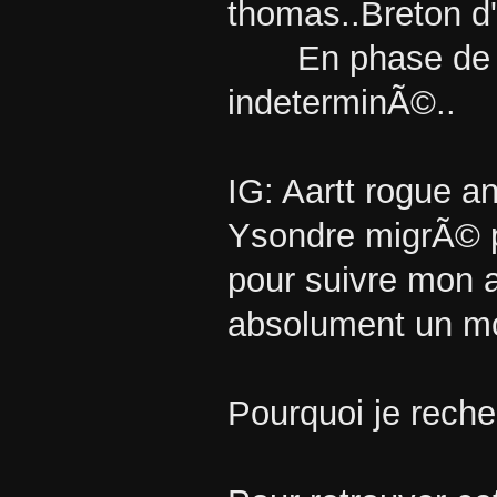
thomas..Breton d'o
En phase de re
indeterminÃ©..
IG: Aartt rogue 
Ysondre migrÃ© p
pour suivre mon
absolument un mor
Pourquoi je reche