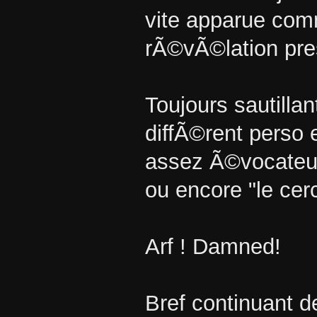
vite apparue co
rÃ©vÃ©lation pre
Toujours sautillan
diffÃ©rent perso
assez Ã©vocateur
ou encore "le cer
Arf ! Damned!
Bref continuant d