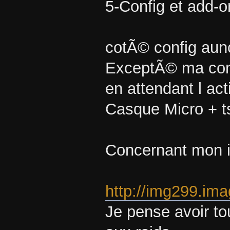
5-Config et add-o
cotÃ© config aunc
ExceptÃ© ma conn
en attendant l act
Casque Micro + t
Concernant mon i
http://img299.i
Je pense avoir to