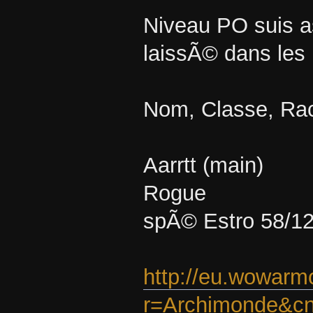
Niveau PO suis a
laissÃ© dans les 
Nom, Classe, Race
Aarrtt (main)
Rogue
spÃ© Estro 58/12
http://eu.wowarm
r=Archimonde&cn