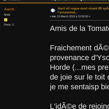
Aarrt vil rogue mort vivant 80 spÃ
Aarrtt
l'assassinat..
Noob
«
on:
19 March 2010 à 15:50:50 »
Posts: 2
Amis de la Tomate
Fraichement dÃ©
provenance d'Yson
Horde (...mes pre
de joie sur le toi
je me sentaisp bi
L'idÃ©e de rejoin