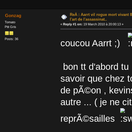
ReÂ : Aarrt vil rogue mort vivant
Gonzag
l'art de l'assassinat..
Tomato
«
Reply #1 on:
19 March 2010 à 20:00:13 »
Ptit Gris
Posts: 36
coucou Aarrt ;)
bon tt d'abord tu
savoir que chez t
de pÃ©on , kevins
autre ... ( je ne 
reprÃ©sailles