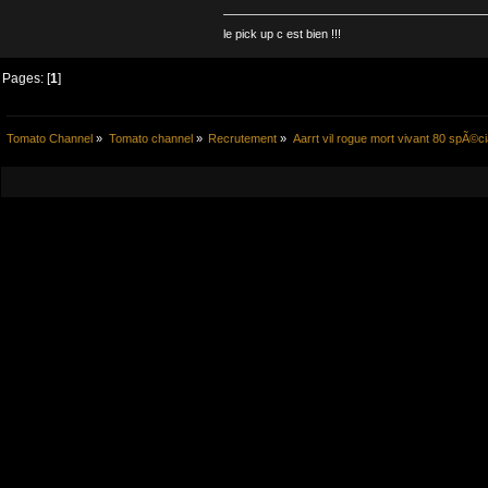
le pick up c est bien !!!
Pages: [
1
]
Tomato Channel
»
Tomato channel
»
Recrutement
»
Aarrt vil rogue mort vivant 80 spÃ©cia