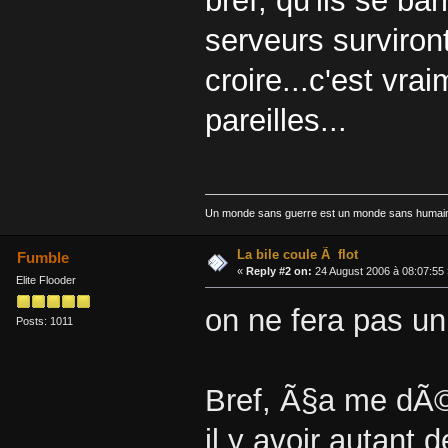
bref, qu'ils se bar
serveurs surviront
croire...c'est vr
pareilles...
Un monde sans guerre est un monde sans humai
La bile coule Ã flot
Fumble
«
Reply #2 on:
24 August 2006 à 08:07:55 
Elite Flooder
on ne fera pas un
Posts: 1011
Bref, Ã§a me dÃ
il y avoir autan