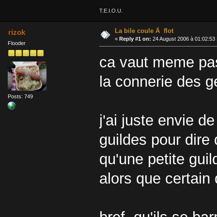
T.E.I.O.U.
La bile coule Ã flot
rizok
«
Reply #1 on:
24 August 2006 à 01:02:53 
Flooder
ca vaut meme pas 
la connerie des g
Posts: 749
j'ai juste envie d
guildes pour dire
qu'une petite guil
alors que certain 