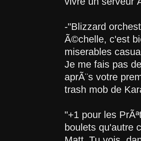
vivre un serveur 
-"Blizzard orches
Ã©chelle, c'est bi
miserables casua
Je me fais pas de
aprÃ¨s votre prem
trash mob de Kar
"+1 pour les PrÃ
boulets qu'autre
Matt. Tu vois, da