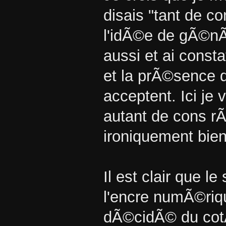
disais "tant de c
l'idÃ©e de gÃ©nÃ©
aussi et ai cons
et la prÃ©sence 
acceptent. Ici je 
autant de cons rÃ
ironiquement bien 
Il est clair que le
l'encre numÃ©riqu
dÃ©cidÃ© du cotÃ