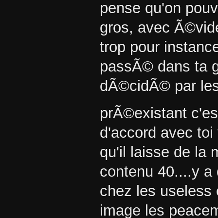
pense qu'on pouva
gros, avec Ã©vid
trop pour instanc
passÃ© dans ta gu
dÃ©cidÃ© par les 
prÃ©existant c'
d'accord avec toi 
qu'il laisse de la
contenu 40....y 
chez les useles
image les peacem