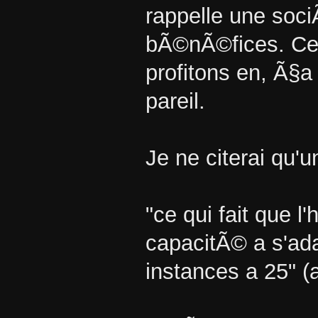
rappelle une soci
bÃ©nÃ©fices. Cett
profitons en, Ã§a
pareil.
Je ne citerai qu'u
"ce qui fait que l
capacitÃ© a s'ada
instances a 25" (