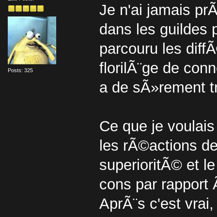
Je n'ai jamais pr
dans les guildes 
parcouru les diff
florilÃ¨ge de conn
Posts: 325
a de sÃ»rement t
Ce que je voulais 
les rÃ©actions de
superioritÃ© et 
cons par rapport 
AprÃ¨s c'est vrai