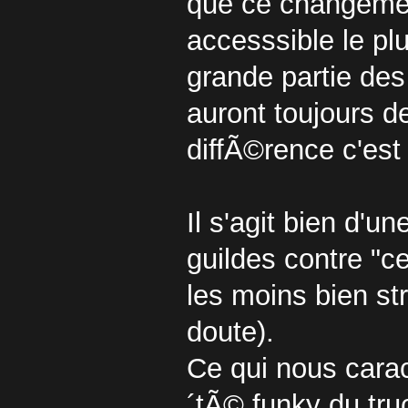
que ce changemen
accesssible le pl
grande partie des
auront toujours d
diffÃ©rence c'est
Il s'agit bien d'u
guildes contre "ce
les moins bien s
doute).
Ce qui nous carac
´tÃ© funky du tru