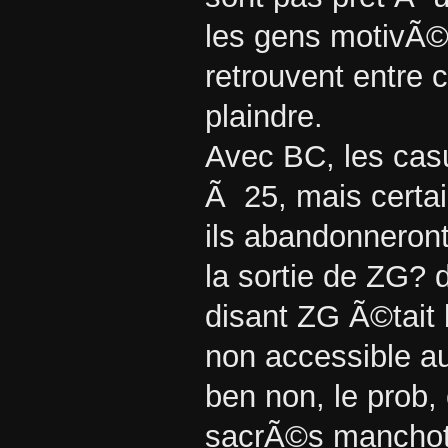
les gens motivÃ©s
retrouvent entre c
plaindre.
Avec BC, les cas
Ã 25, mais certain
ils abandonneront
la sortie de ZG? 
disant ZG Ã©tait 
non accessible au
ben non, le prob, 
sacrÃ©s manchots 