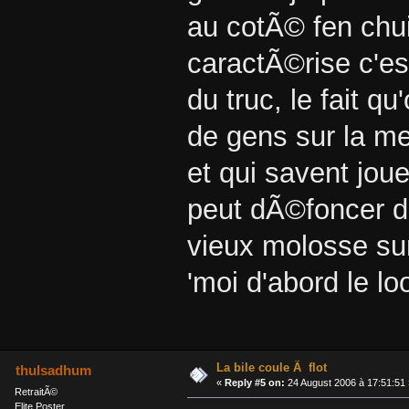
au cotÃ© fen chui
caractÃ©rise c'es
du truc, le fait 
de gens sur la m
et qui savent jou
peut dÃ©foncer d
vieux molosse sur
'moi d'abord le loo
La bile coule Ã flot
thulsadhum
«
Reply #5 on:
24 August 2006 à 17:51:51 
RetraitÃ©
Elite Poster