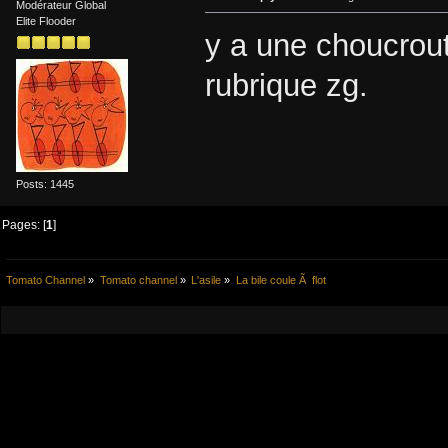
Modérateur Global
Elite Flooder
y a une choucrout
rubrique zg.
Posts: 1445
Pages: [
1
]
Tomato Channel
»
Tomato channel
»
L'asile
»
La bile coule Ã  flot