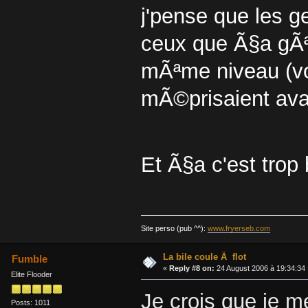
j'pense que les ge
ceux que Ã§a gÃª
mÃªme niveau (voi
mÃ©prisaient avan
Et Ã§a c'est trop
Site perso (pub ^^):
www.fryerseb.com
La bile coule Ã flot
Fumble
«
Reply #8 on:
24 August 2006 à 19:34:34 
Elite Flooder
Je crois que je m
Posts: 1011