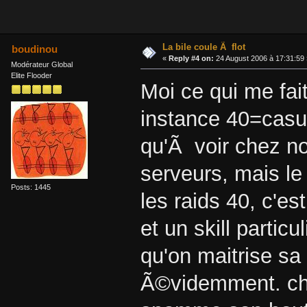
La bile coule Ã flot
boudinou
«
Reply #4 on:
24 August 2006 à 17:31:59 
Modérateur Global
Elite Flooder
Moi ce qui me fait
instance 40=casua
qu'Ã voir chez no
serveurs, mais le 
Posts: 1445
les raids 40, c'est
et un skill partic
qu'on maitrise sa
Ã©videmment. chac