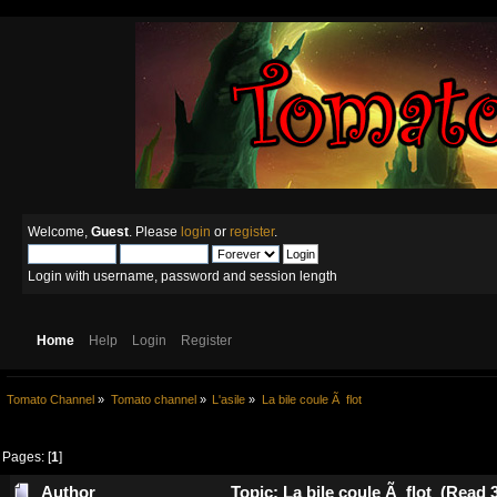
Welcome,
Guest
. Please
login
or
register
.
Login with username, password and session length
Home
Help
Login
Register
Tomato Channel
»
Tomato channel
»
L'asile
»
La bile coule Ã  flot
Pages: [
1
]
Author
Topic: La bile coule Ã flot (Read 