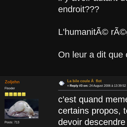
endroit???
L'humanitÃ© rÃ©g
On leur a dit que 
La bile coule Ã flot
Zoljehn
«
Reply #3 on:
24 August 2006 à 13:39:52 
Flooder
c'est quand meme 
certains propos, 
devoir descendre 
Posts: 713