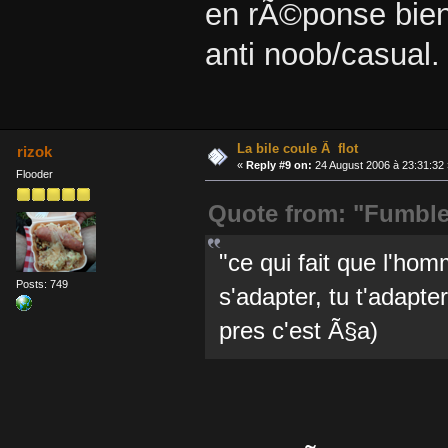
en rÃ©ponse bien
anti noob/casual.
La bile coule Ã flot
rizok
«
Reply #9 on:
24 August 2006 à 23:31:32 
Flooder
Quote from: "Fumbl
"ce qui fait que l'ho
Posts: 749
s'adapter, tu t'adapt
pres c'est Ã§a)