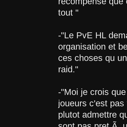
recompense que ce
tout "
-"Le PvE HL dema
organisation et b
ces choses qu un
raid."
-"Moi je crois que
joueurs c'est pas
plutot admettre q
sont pas pret Ã 