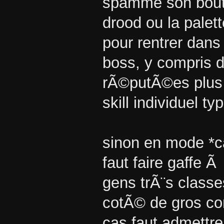
spamme son bouton
drood ou la palett
pour rentrer dans
boss, y compris d
rÃ©putÃ©es plus 
skill individuel ty
sinon en mode *ca
faut faire gaffe 
gens trÃ¨s classe
cotÃ© de gros con
cas faut admettre 