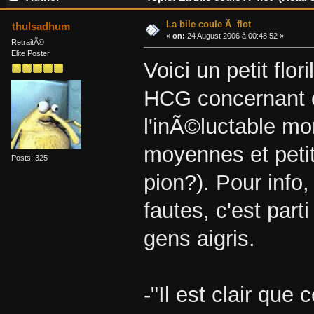
La bile coule Ã flot
thulsadhum
«
on:
24 August 2006 à 00:48:52 »
RetraitÃ©
Elite Poster
Voici un petit flo
HCG concernant e
l'inÃ©luctable m
moyennes et petit
Posts: 325
pion?). Pour info, 
fautes, c'est par
gens aigris.
-"Il est clair que