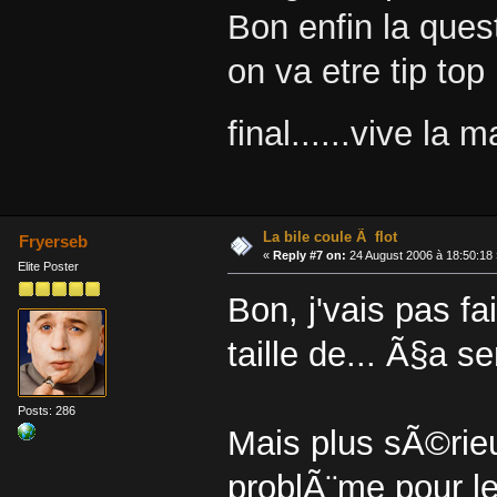
Bon enfin la que
on va etre tip top
final......vive la 
La bile coule Ã flot
Fryerseb
«
Reply #7 on:
24 August 2006 à 18:50:18 
Elite Poster
Bon, j'vais pas f
taille de... Ã§a se
Posts: 286
Mais plus sÃ©rieu
problÃ¨me pour les