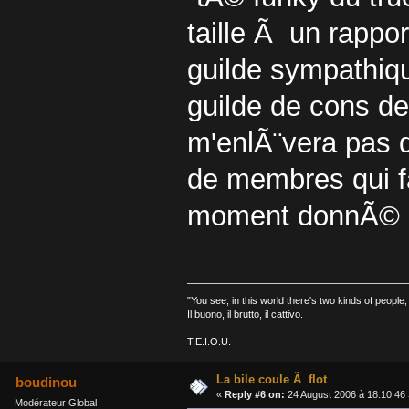
taille Ã un rappo
guilde sympathiq
guilde de cons d
m'enlÃ¨vera pas de 
de membres qui f
moment donnÃ© et 
"You see, in this world there's two kinds of peopl
Il buono, il brutto, il cattivo.
T.E.I.O.U.
La bile coule Ã flot
boudinou
«
Reply #6 on:
24 August 2006 à 18:10:46 
Modérateur Global