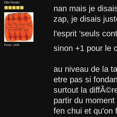
Elite Flooder
nan mais je disai
zap, je disais ju
l'esprit 'seuls con
Posts: 1445
sinon +1 pour le 
au niveau de la ta
etre pas si fonda
surtout la diffÃ©r
partir du moment 
fen chui et qu'on 