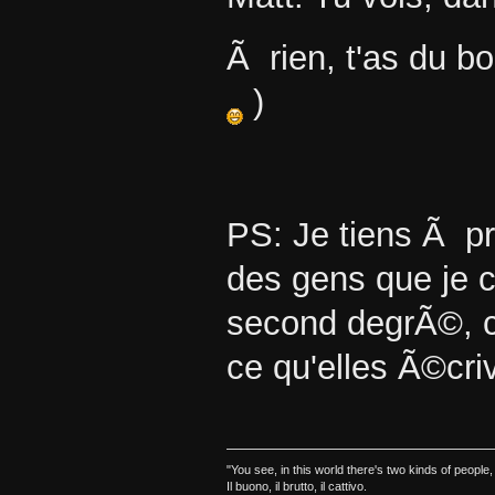
Ã rien, t'as du 
)
PS: Je tiens Ã prÃ
des gens que je ci
second degrÃ©, 
ce qu'elles Ã©cri
"You see, in this world there's two kinds of peopl
Il buono, il brutto, il cattivo.