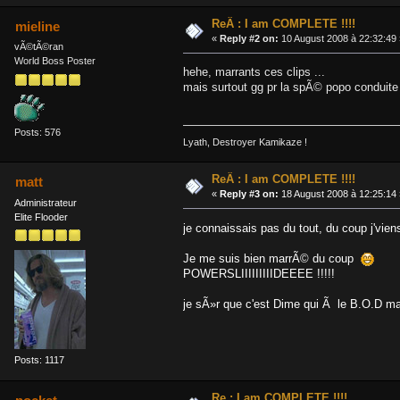
ReÂ : I am COMPLETE !!!!
mieline
«
Reply #2 on:
10 August 2008 à 22:32:49 
vÃ©tÃ©ran
World Boss Poster
hehe, marrants ces clips ...
mais surtout gg pr la spÃ© popo conduite 
Posts: 576
Lyath, Destroyer Kamikaze !
ReÂ : I am COMPLETE !!!!
matt
«
Reply #3 on:
18 August 2008 à 12:25:14 
Administrateur
Elite Flooder
je connaissais pas du tout, du coup j'vien
Je me suis bien marrÃ© du coup
POWERSLIIIIIIIIIDEEEE !!!!!
je sÃ»r que c'est Dime qui Ã le B.O.D m
Posts: 1117
Re : I am COMPLETE !!!!