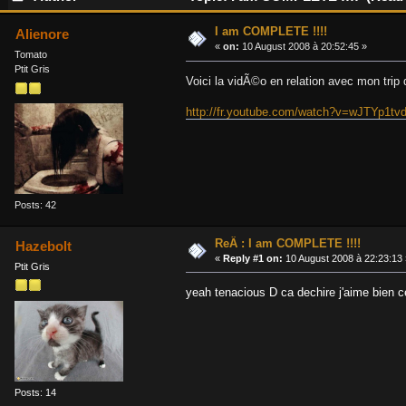
I am COMPLETE !!!!
Alienore
«
on:
10 August 2008 à 20:52:45 »
Tomato
Ptit Gris
Voici la vidÃ©o en relation avec mon tr
http://fr.youtube.com/watch?v=wJTYp1tv
Posts: 42
ReÂ : I am COMPLETE !!!!
Hazebolt
«
Reply #1 on:
10 August 2008 à 22:23:13 
Ptit Gris
yeah tenacious D ca dechire j'aime bien ce
Posts: 14