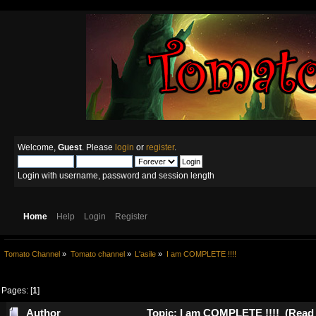
Welcome,
Guest
. Please
login
or
register
.
Login with username, password and session length
Home
Help
Login
Register
Tomato Channel
»
Tomato channel
»
L'asile
»
I am COMPLETE !!!!
Pages: [
1
]
Author
Topic: I am COMPLETE !!!! (Read 