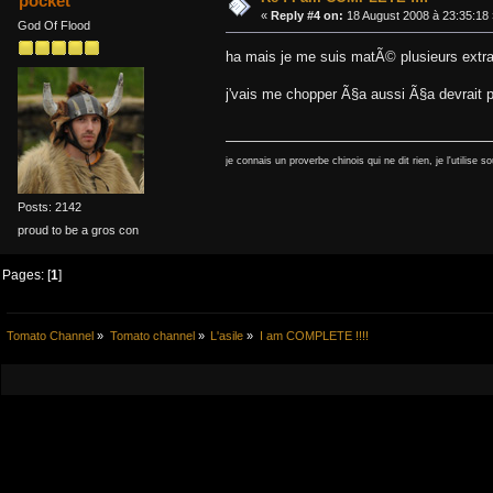
pocket
«
Reply #4 on:
18 August 2008 à 23:35:18 
God Of Flood
ha mais je me suis matÃ© plusieurs extra
j'vais me chopper Ã§a aussi Ã§a devrait 
je connais un proverbe chinois qui ne dit rien, je l'utilise s
Posts: 2142
proud to be a gros con
Pages: [
1
]
Tomato Channel
»
Tomato channel
»
L'asile
»
I am COMPLETE !!!!